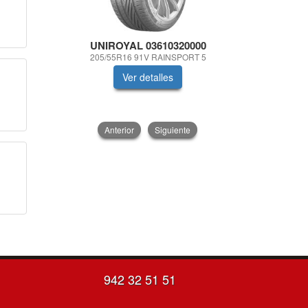
UNIROYAL 03610320000
UNIROY
205/55R16 91V RAINSPORT 5
185/60R1
Ver detalles
V
Anterior
Siguiente
942 32 51 51